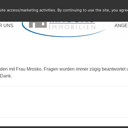
te access/marketing activities. By continuing to use the site, you agre
R UNS
ANGE
eden mit Frau Mrosko. Fragen wurden immer zügig beantwortet 
 Dank.