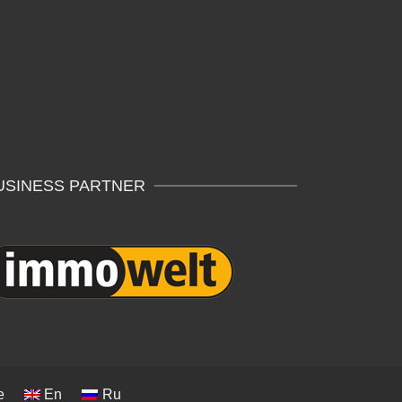
USINESS PARTNER
e
En
Ru