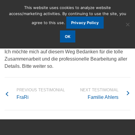
This website uses cookies to analyze website
access/marketing activities. By continuing to use the site, you
agree to this use.
Privacy Policy
Daniel Pütz
OK
Ich möchte mich auf diesem Weg Bedanken für die tolle
Zusammenarbeit und die professionelle Bearbeitung aller
Details. Bitte weiter so.
PREVIOUS TESTIMONIAL
NEXT TESTIMONIAL
FraRi
Familie Ahlers