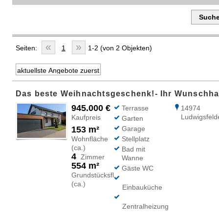
Such
«
»
Seiten:
1
1-2 (von 2 Objekten)
945.000 €
Terrasse
14974
Ludwigsfeld
Kaufpreis
Garten
153 m²
Garage
Wohnfläche
Stellplatz
(ca.)
Bad mit
4
Zimmer
Wanne
554 m²
Gäste WC
Grundstücksfl.
(ca.)
Einbauküche
Zentralheizung