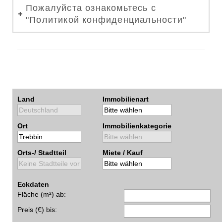
Пожалуйста ознакомьтесь с
"Политикой конфиденциальности"
Land
Immobilienart
Ort
Immobilienkategorie
Orts-/ Stadtteil
Miete / Kauf
Eckdaten
Fläche (m²) ab:
Preis (€) bis: