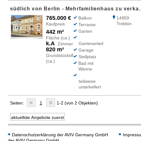
südlich von Berlin - M
765.000 €
Balkon
14959
Trebbin
Kaufpreis
Terrasse
442 m²
Garten
Fläche (ca.)
k.A
Gartenanteil
Zimmer
820 m²
Garage
Grundstücksfl.
Stellplatz
(ca.)
Bad mit
Wanne
teilweise
unterkellert
«
»
Seiten:
1
1-2 (von 2 Objekten)
Datenschutzerklärung der AVIV Germany GmbH
Impress
der AVIV Germany GmbH