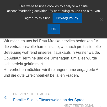
This website uses cookies to analyze website
access/marketing activities. By continuing to use the site, you
agree to this use.
Privacy Policy
Familie Ahlers
OK
Wir möchten uns bei Frau Mrosko herzlich bedanken für
die vertrauensvolle harmonische, wie auch professionelle
Betreuung während unseres Hauskaufs in Fürstenwalde.
Ob Ablauf, Termine und die Unterlagen, um alles wurde
sich perfekt gekümmert.
Hervorheben möchten wir ihre angenehme engagierte Art
und die gute Erreichbarkeit bei allen Fragen.
PREVIOUS TESTIMONIAL
Familie S. aus Fürstenwalde an der Spree
NEXT TESTIMONIAL